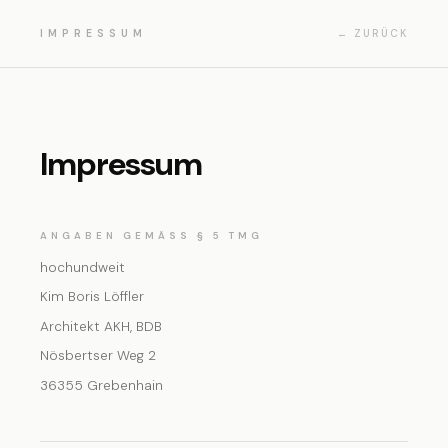
IMPRESSUM
← ZURÜCK
Impressum
ANGABEN GEMÄSS § 5 TMG
hochundweit
Kim Boris Löffler
Architekt AKH, BDB
Nösbertser Weg 2
36355 Grebenhain